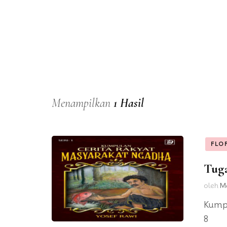
Menampilkan
1 Hasil
FLO
Tug
oleh
Ma
Kumpu
8