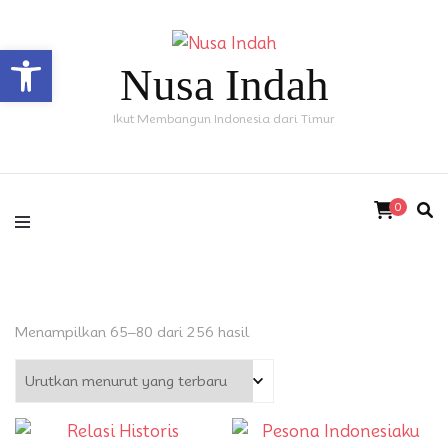
Open toolbar
Nusa Indah
Ikut Membangun Indonesia dari Timur
0
Diurutkan
Menampilkan 65–80 dari 256 hasil
menurut
yang
terbaru