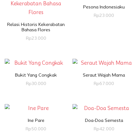
Pesona Indonesiaku
Rp
23.000
Relasi Historis Kekerabatan
Bahasa Flores
Rp
23.000
Bukit Yang Congkak
Seraut Wajah Mama
Rp
30.000
Rp
67.000
Ine Pare
Doa-Doa Semesta
Rp
50.000
Rp
42.000