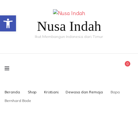
Open toolbar
Nusa Indah
Ikut Membangun Indonesia dari Timur
0
Beranda
Shop
Kristiani
Dewasa dan Remaja
Bapa
Bernhard Bode