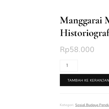
Manggarai 
Historiograf
Rp
58.000
Kuantitas
Manggarai
Mencari
TAMBAH KE KERANJA
Pencerahan
Historiografi
Kategori:
Sosial Budaya Pendi