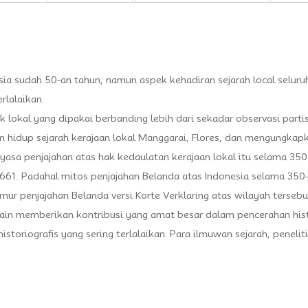
esia sudah 50-an tahun, namun aspek kehadiran sejarah local selur
rlalaikan.
okal yang dipakai berbanding lebih dari sekadar observasi partisi
n hidup sejarah kerajaan lokal Manggarai, Flores, dan mengungkapk
asa penjajahan atas hak kedaulatan kerajaan lokal itu selama 350 
661. Padahal mitos penjajahan Belanda atas Indonesia selama 350-
mur penjajahan Belanda versi Korte Verklaring atas wilayah tersebu
lain memberikan kontribusi yang amat besar dalam pencerahan histo
oriografis yang sering terlalaikan. Para ilmuwan sejarah, penelit