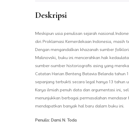
Deskripsi
Meskipun usia penulisan sejarah nasional Indon
diri Proklamasi Kemerdekaan Indonesia, masih te
Dengan mengandalkan khazanah sumber folklorik l
Malinovski, buku ini mencerahkan hak kedaulata
sumber-sumber historiografis asing yang merekay
Catatan Harian Benteng Batavia Belanda tahun 1
sepanjang terbukti secara legal hanya 13 tahun u
Karya ilmiah penuh data dan argumentasi ini, se
menunjukkan berbagai permasalahan mendasar hist
mendapatkan banyak hal baru dalam buku ini.
Penulis: Dami N. Toda