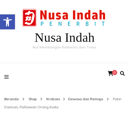
Open toolbar
Nusa Indah
Ikut Membangun Indonesia dari Timur
0
Beranda
Shop
Kristiani
Dewasa dan Remaja
Pater
Damian, Pahlawan Orang Kusta